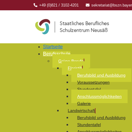
+49 (0)821 / 3102-4201
sekretariat@bszn.baye
Startseite
Berufsschule
Grüne Berufe
Floristik
Berufsbild und Ausbildung
Voraussetzungen
Stundentafel
Anschlussmöglichkeiten
Galerie
Landwirtschaft
Berufsbild und Ausbildung
Stundentafel
Anschlussmöglichkeiten